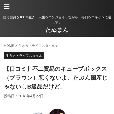
自分自身を100％生き、人生をエンジョイしながら、毎日をゴキゲンに過
ごす。
たぬまん
HOME
>
生き方・ライフスタイル
>
生き方・ライフスタイル
【口コミ】不二貿易のキューブボックス
（ブラウン）悪くないよ、たぶん国産じ
ゃないしB級品だけど。
投稿日：
2018年4月22日