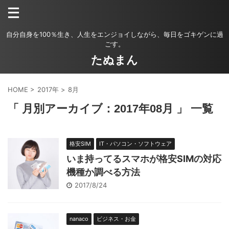
自分自身を100％生き、人生をエンジョイしながら、毎日をゴキゲンに過
ごす。
たぬまん
HOME
>
2017年
>
8月
「 月別アーカイブ：2017年08月 」 一覧
格安SIM
IT・パソコン・ソフトウェア
いま持ってるスマホが格安SIMの対応
機種か調べる方法
2017/8/24
nanaco
ビジネス・お金