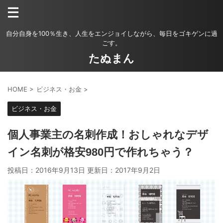
自分自身を100％生き、人生をエンジョイしながら、毎日をゴキゲンに過
ごす。
たぬまん
HOME
>
ビジネス・お金
>
ビジネス・お金
個人事業主の名刺作成！おしゃれなデザ
イン名刺が格安980円で作れちゃう？
投稿日：2016年9月13日 更新日：
2017年9月2日