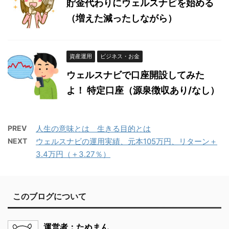
貯金代わりにウェルスナビを始める
（増えた減ったしながら）
資産運用
ビジネス・お金
ウェルスナビで口座開設してみた
よ！ 特定口座（源泉徴収あり/なし）
PREV
人生の意味とは 生きる目的とは
NEXT
ウェルスナビの運用実績、元本105万円、リターン＋
3.4万円（＋3.27％）
このブログについて
運営者：たぬまん